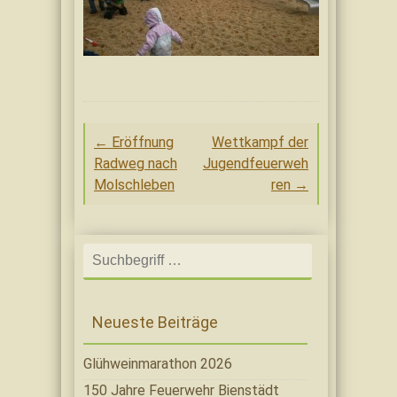
Post
←
Eröffnung
Wettkampf der
navigation
Radweg nach
Jugendfeuerweh
Molschleben
ren
→
Search
for:
Neueste Beiträge
Glühweinmarathon 2026
150 Jahre Feuerwehr Bienstädt