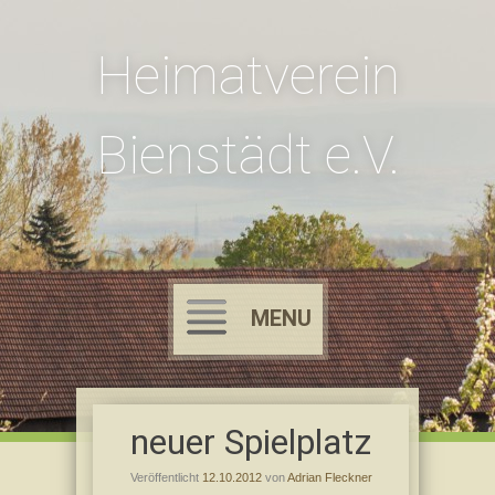
Heimatverein
Bienstädt e.V.
MENU
Skip
to
neuer Spielplatz
content
Veröffentlicht
12.10.2012
von
Adrian Fleckner